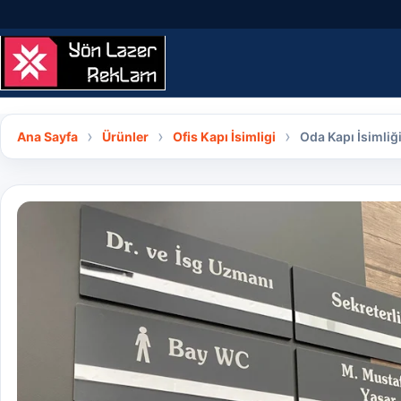
İçeriğe geç
Ana Sayfa
Ürünler
Ofis Kapı İsimligi
Oda Kapı İsimliğ