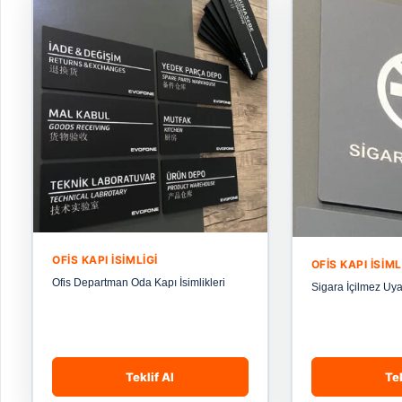
OFIS KAPI İSIMLIGI
OFIS KAPI İSIML
Ofis Departman Oda Kapı İsimlikleri
Sigara İçilmez Uya
Teklif Al
Tek