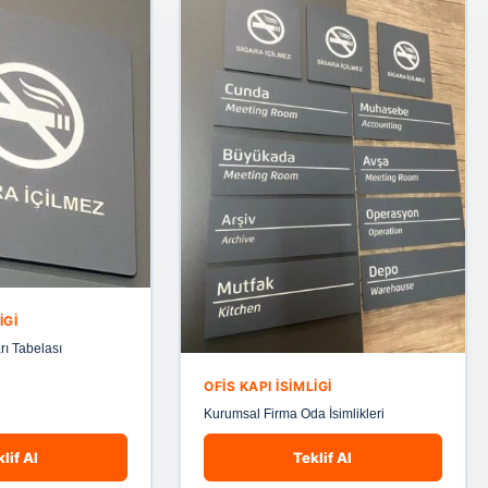
IGI
rı Tabelası
OFIS KAPI İSIMLIGI
Kurumsal Firma Oda İsimlikleri
lif Al
Teklif Al