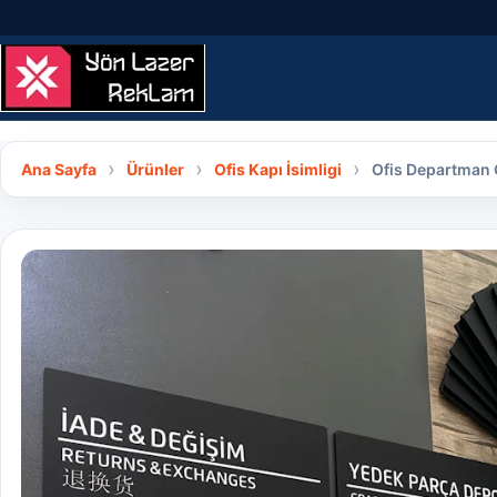
İçeriğe geç
Ana Sayfa
Ürünler
Ofis Kapı İsimligi
Ofis Departman O