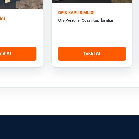
OFIS KAPI İSIMLIGI
IGI
Ofis Personel Odası Kapı İsimliği
lif Al
Teklif Al