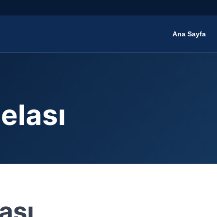
Ana Sayfa
elası
ası