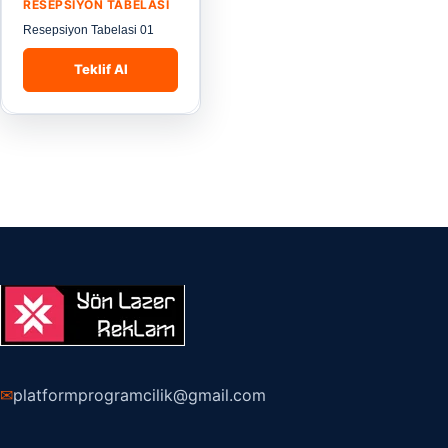
RESEPSIYON TABELASI
Resepsiyon Tabelasi 01
Teklif Al
✉
platformprogramcilik@gmail.com