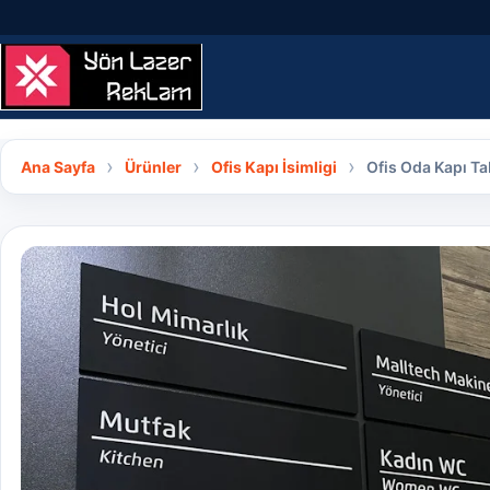
İçeriğe geç
Ana Sayfa
Ürünler
Ofis Kapı İsimligi
Ofis Oda Kapı Ta