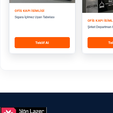
OFIS KAPI İSIMLIGI
Sigara İçilmez Uyarı Tabelası
OFIS KAPI İSIML
Şirket Departman K
Teklif Al
Tek