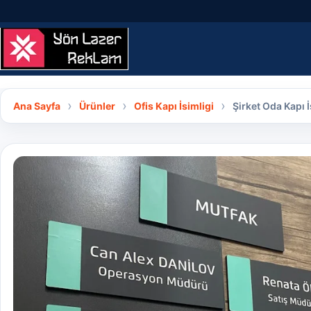
İçeriğe geç
Ana Sayfa
Ürünler
Ofis Kapı İsimligi
Şirket Oda Kapı İ