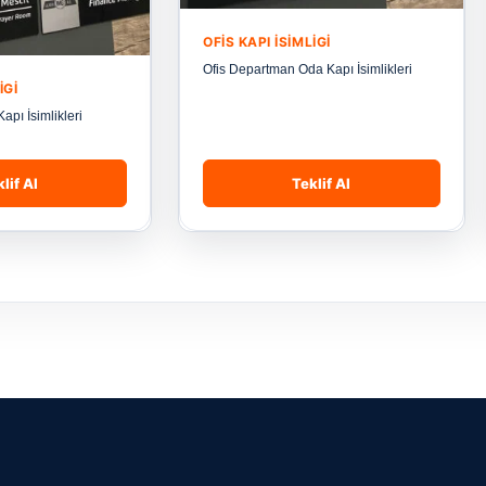
OFIS KAPI İSIMLIGI
Ofis Departman Oda Kapı İsimlikleri
IGI
apı İsimlikleri
lif Al
Teklif Al