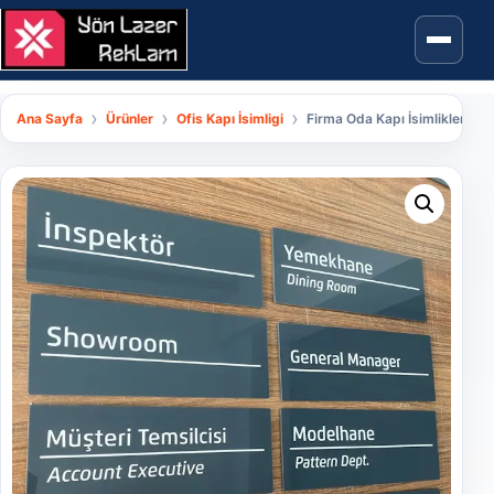
İçeriğe geç
Ana Sayfa
Ürünler
Ofis Kapı İsimligi
Firma Oda Kapı İsimlikleri