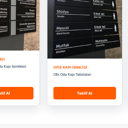
IGI
 Kapı İsimlikleri
OFIS KAPI İSIMLIGI
Ofis Oda Kapı Tabelaları
lif Al
Teklif Al