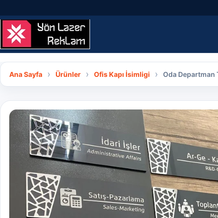
İçeriğe geç
Ana Sayfa
Ürünler
Ofis Kapı İsimligi
Oda Departman T