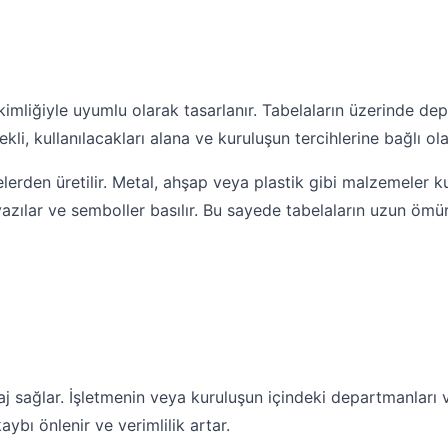
kimliğiyle uyumlu olarak tasarlanır. Tabelaların üzerinde de
kli, kullanılacakları alana ve kuruluşun tercihlerine bağlı ola
rden üretilir. Metal, ahşap veya plastik gibi malzemeler kull
ak yazılar ve semboller basılır. Bu sayede tabelaların uzun ö
j sağlar. İşletmenin veya kuruluşun içindeki departmanları 
ybı önlenir ve verimlilik artar.