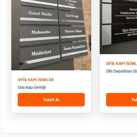
OFIS KAPI İSIML
Ofis Departman Oda
OFIS KAPI İSIMLIGI
Oda Kapı İsimliği
Teklif Al
Tek