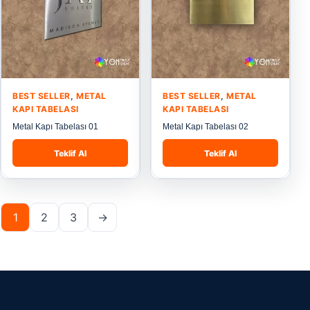
BEST SELLER
,
METAL
BEST SELLER
,
METAL
KAPI TABELASI
KAPI TABELASI
Metal Kapı Tabelası 01
Metal Kapı Tabelası 02
Teklif Al
Teklif Al
1
2
3
→