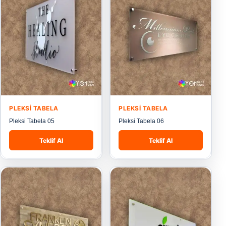
PLEKSI TABELA
PLEKSI TABELA
Pleksi Tabela 05
Pleksi Tabela 06
Teklif Al
Teklif Al