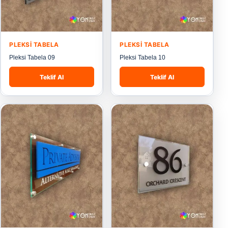
PLEKSI TABELA
PLEKSI TABELA
Pleksi Tabela 09
Pleksi Tabela 10
Teklif Al
Teklif Al