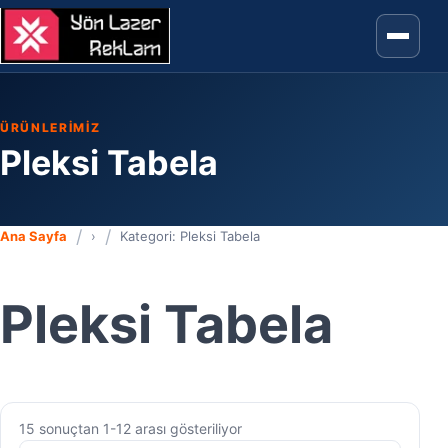
İçeriğe geç
ÜRÜNLERIMIZ
Pleksi Tabela
Ana Sayfa
›
Kategori: Pleksi Tabela
Pleksi Tabela
Fiyata göre sıralandı: düşükte
15 sonuçtan 1-12 arası gösteriliyor