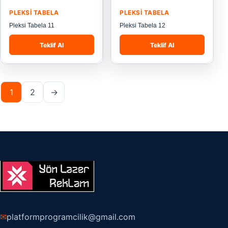
PLEKSI TABELA
PLEKSI TABELA
Pleksi Tabela 11
Pleksi Tabela 12
Teklif Al
Teklif Al
1
2
→
✉
platformprogramcilik@gmail.com