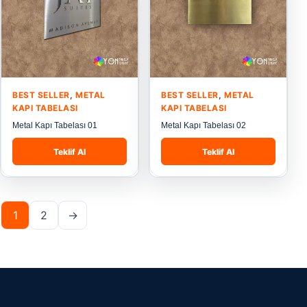
BEST SELLER
,
METAL
BEST SELLER
,
METAL
KAPI TABELASI
KAPI TABELASI
Metal Kapı Tabelası 01
Metal Kapı Tabelası 02
Teklif Al
Teklif Al
1
2
→