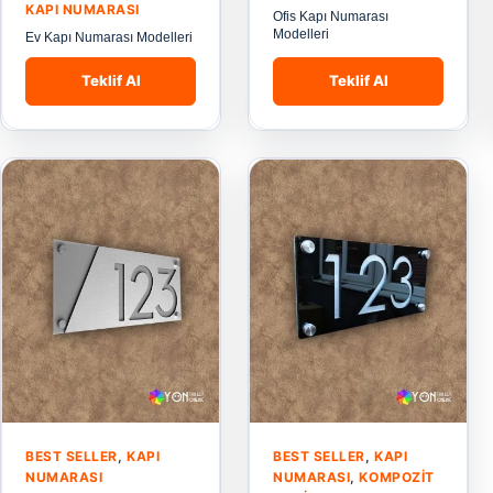
KAPI NUMARASI
Ofis Kapı Numarası
Modelleri
Ev Kapı Numarası Modelleri
Teklif Al
Teklif Al
BEST SELLER
,
KAPI
BEST SELLER
,
KAPI
NUMARASI
NUMARASI
,
KOMPOZIT