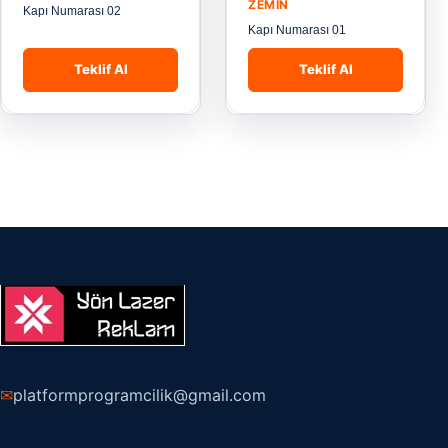
ZEMIN
Kapı Numarası 02
Kapı Numarası 01
Teklif Al
Teklif Al
✉
platformprogramcilik@gmail.com